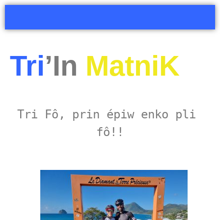
Tri
’In
MatniK
Tri Fô, prin épiw enko pli 
fô!!