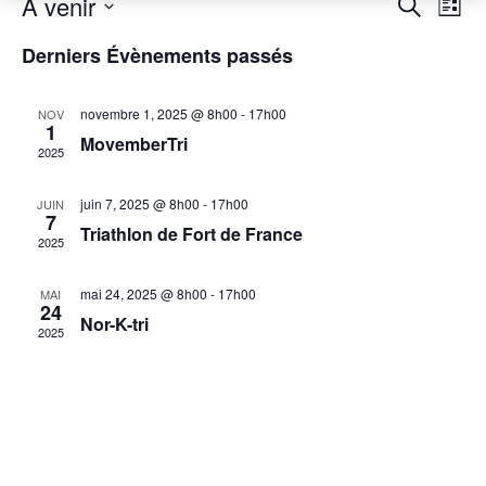
Rech
Na
À venir
Recherche
Liste
Sélectionnez
de
et
une
Derniers Évènements passés
date.
vu
navig
Év
novembre 1, 2025 @ 8h00
-
17h00
NOV
de
1
MovemberTri
2025
vues
juin 7, 2025 @ 8h00
-
17h00
Évèn
JUIN
7
Triathlon de Fort de France
2025
mai 24, 2025 @ 8h00
-
17h00
MAI
24
Nor-K-tri
2025