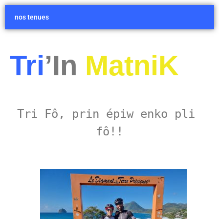
nos tenues
Tri
’In
MatniK
Tri Fô, prin épiw enko pli 
fô!!