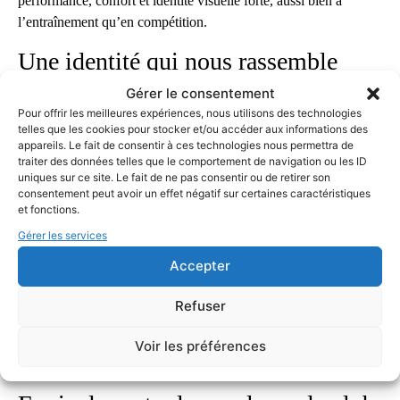
performance, confort et identité visuelle forte, aussi bien à
l’entraînement qu’en compétition.
Une identité qui nous rassemble
Gérer le consentement
Des couleurs qui nous représentent :
nos tenues
Pour offrir les meilleures expériences, nous utilisons des technologies
reflètent l’énergie et la fierté du triathlon martiniquais,
telles que les cookies pour stocker et/ou accéder aux informations des
pour être reconnaissables sur chaque ligne de départ.
appareils. Le fait de consentir à ces technologies nous permettra de
traiter des données telles que le comportement de navigation ou les ID
Des matières techniques :
conçues pour la natation, le
uniques sur ce site. Le fait de ne pas consentir ou de retirer son
vélo et la course à pied, elles vous accompagnent sur les
consentement peut avoir un effet négatif sur certaines caractéristiques
trois disciplines sans compromis sur le confort.
et fonctions.
Un esprit d’équipe visible :
qu’on soit débutant ou
Gérer les services
confirmé, porter la tenue du club, c’est se sentir partie
Accepter
d’un collectif uni.
Découvrez nos tenues en images
Refuser
Faites défiler la galerie ci-dessous pour découvrir nos différentes
Voir les préférences
tenues : entraînement, compétition, et éditions spéciales du club.