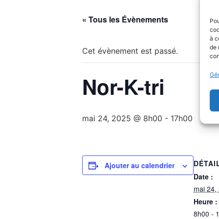
« Tous les Évènements
Pou
coo
à c
de 
Cet évènement est passé.
con
Gér
Nor-K-tri
mai 24, 2025 @ 8h00
-
17h00
DÉTAI
Ajouter au calendrier
Date :
mai 24,
Heure :
8h00 - 