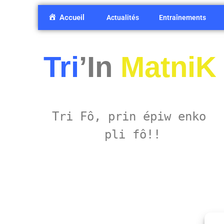
Accueil
Actualités
Entraînements
Tri
’In
MatniK
Tri Fô, prin épiw enko 
pli fô!!