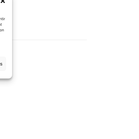
tir
nt
son
es