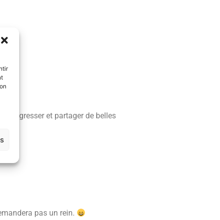
us
).
tir
nt
son
r, progresser et partager de belles
es
demandera pas un rein.