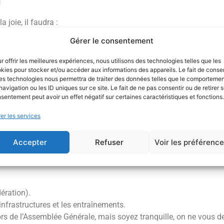
n
 joie, il faudra :
Gérer le consentement
tre-indication
à la pratique du triathlon (parce qu’on tient à vo
ation Française de Triathlon (FFTRI)
:
r offrir les meilleures expériences, nous utilisons des technologies telles que les
s se prendre la tête.
kies pour stocker et/ou accéder aux informations des appareils. Le fait de consen
ompétiteurs qui aiment repousser leurs limites.
es technologies nous permettra de traiter des données telles que le comporteme
navigation ou les ID uniques sur ce site. Le fait de ne pas consentir ou de retirer 
sentement peut avoir un effet négatif sur certaines caractéristiques et fonctions.
er les services
complète
,
du 1er janvier au 31 décembre
. Une année pour grandi
Accepter
Refuser
Voir les préférenc
ération).
 infrastructures et les entraînements.
rs de l’Assemblée Générale, mais soyez tranquille, on ne vous 