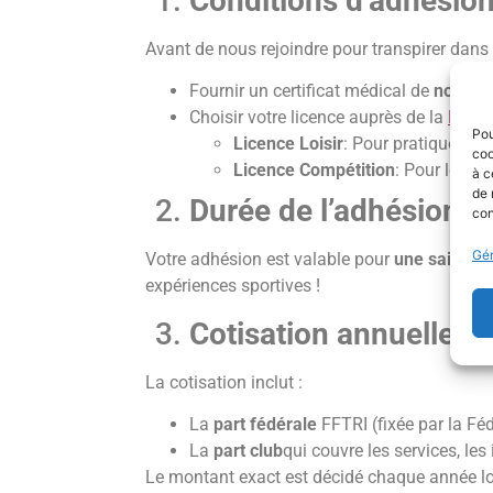
Conditions d’adhésio
Avant de nous rejoindre pour transpirer dans la
Fournir un certificat médical de
non-con
Choisir votre licence auprès de la
Fédér
Pou
Licence Loisir
: Pour pratiquer san
coo
Licence Compétition
: Pour les c
à c
de 
Durée de l’adhésion
con
Gér
Votre adhésion est valable pour
une saison 
expériences sportives !
Cotisation annuelle
La cotisation inclut :
La
part fédérale
FFTRI (fixée par la Féd
La
part club
qui couvre les services, les
Le montant exact est décidé chaque année lo