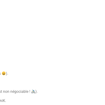
s
).
st non négociable !
).
niK.