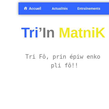
Accueil
Actualités
Entraînements
Tri
’In
MatniK
Tri Fô, prin épiw enko 
pli fô!!