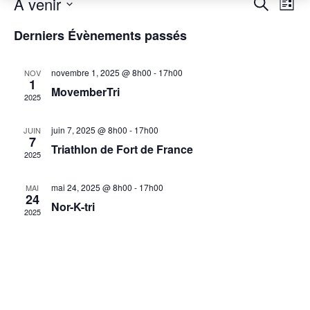
Rech
Na
À venir
Recherche
Liste
Sélectionnez
de
et
une
Derniers Évènements passés
date.
vu
navig
Év
novembre 1, 2025 @ 8h00
-
17h00
NOV
de
1
MovemberTri
2025
vues
juin 7, 2025 @ 8h00
-
17h00
Évèn
JUIN
7
Triathlon de Fort de France
2025
mai 24, 2025 @ 8h00
-
17h00
MAI
24
Nor-K-tri
2025