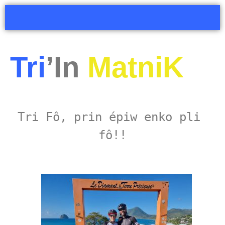
Tri
’In
MatniK
Tri Fô, prin épiw enko pli 
fô!!