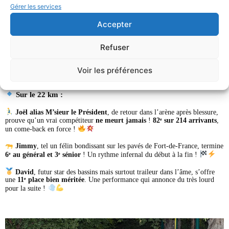
Gérer les services
Sur le 13 km :
Accepter
Germain alias Gégé
a fait briller
Tri’In MatniK
en
montant sur le
podium
!
Médaille d’argent
du 13 km, une performance de haut niveau !
Refuser
Voir les préférences
Christel
, notre nageuse hors pair, s’offre un
top 20 féminin
(sur 125
arrivantes) et une
101ᵉ place au classement général
(sur 294 arrivants).
Une polyvalence impressionnante !
Sur le 22 km :
Joël alias M’sieur le Président
, de retour dans l’arène après blessure,
prouve qu’un vrai compétiteur
ne meurt jamais
!
82ᵉ sur 214 arrivants
,
un come-back en force !
Jimmy
, tel un félin bondissant sur les pavés de Fort-de-France, termine
6ᵉ au général et 3ᵉ sénior
! Un rythme infernal du début à la fin !
David
, futur star des bassins mais surtout traileur dans l’âme, s’offre
une
11ᵉ place bien méritée
. Une performance qui annonce du très lourd
pour la suite !