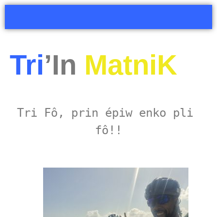
Tri
’In
MatniK
Tri Fô, prin épiw enko pli 
fô!!