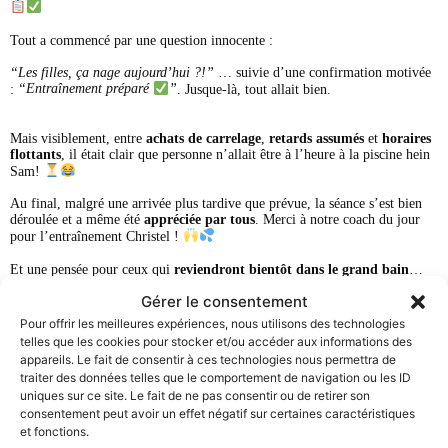
Tout a commencé par une question innocente :
“Les filles, ça nage aujourd’hui ?!”
… suivie d’une confirmation motivée
:
“Entraînement préparé
”
. Jusque-là, tout allait bien.
Mais visiblement, entre
achats de carrelage
,
retards assumés
et
horaires
flottants
, il était clair que personne n’allait être à l’heure à la piscine hein
Sam!
Au final, malgré une arrivée plus tardive que prévue, la séance s’est bien
déroulée et a même été
appréciée par tous
. Merci à notre coach du jour
pour l’entraînement Christel !
Et une pensée pour ceux qui
reviendront bientôt dans le grand bain
…
on vous attend avec impatience (Jasmine)!
Gérer le consentement
Pour offrir les meilleures expériences, nous utilisons des technologies
telles que les cookies pour stocker et/ou accéder aux informations des
appareils. Le fait de consentir à ces technologies nous permettra de
traiter des données telles que le comportement de navigation ou les ID
Tri’In MatniK en mode machine ce week-end !
uniques sur ce site. Le fait de ne pas consentir ou de retirer son
consentement peut avoir un effet négatif sur certaines caractéristiques
Nos athlètes fidèles au poste ce dimanche 23 février
et fonctions.
2025: